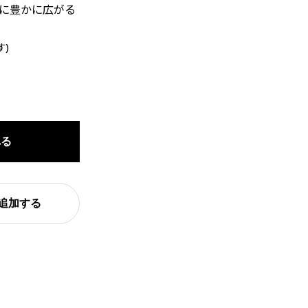
に豊かに広がる
す)
れる
追加する