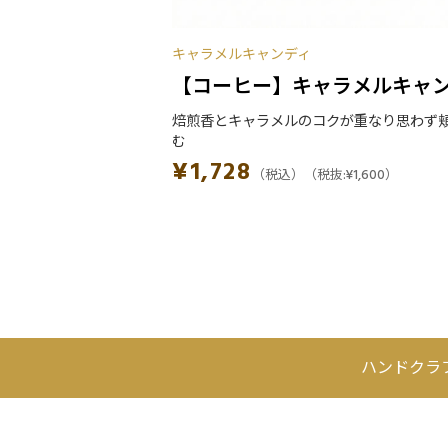
キャラメルキャンディ
ラメルキャンデ
【コーヒー】キャラメルキャ
も素直に
焙煎香とキャラメルのコクが重なり思わず
ィ
む
:
¥
1,600
）
¥
1,728
（税込）
（税抜:
¥
1,600
）
ハンドクラ