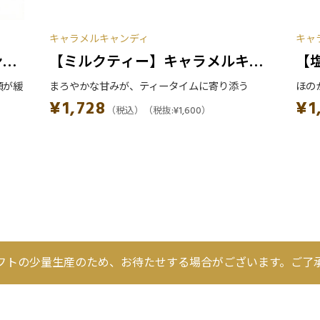
キャラメルキャンディ
キャ
ンデ
【ミルクティー】キャラメルキャ
【
頬が緩
まろやかな甘みが、ティータイムに寄り添う
ほの
ンディ
ャ
¥
1,728
¥
1
（税込）
（税抜:
¥
1,600
）
フトの少量生産のため、お待たせする場合がございます。ご了