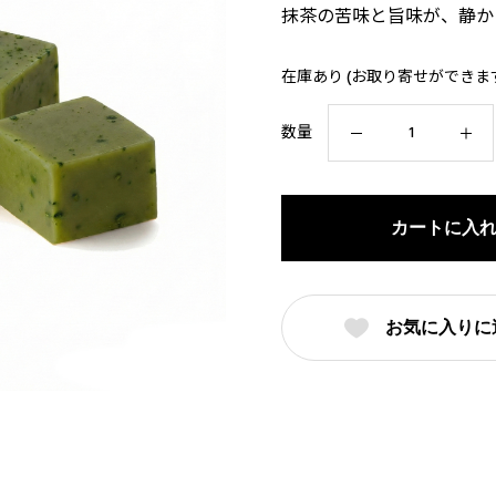
抹茶の苦味と旨味が、静か
在庫あり (お取り寄せができま
【抹
数量
茶】
キ
ャ
カートに入
ラ
メ
ル
お気に入りに
キ
ャ
ン
デ
ィ
個