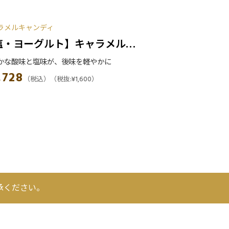
キャラメルキャンデ
ラメルキャンディ
【カカオ】キ
塩・ヨーグルト】キャラメルキ
カカオの苦味が、余
かな酸味と塩味が、後味を軽やかに
ンディ
¥
1,728
,728
（税込）
（税込）
（税抜:
¥
1,600
）
承ください。