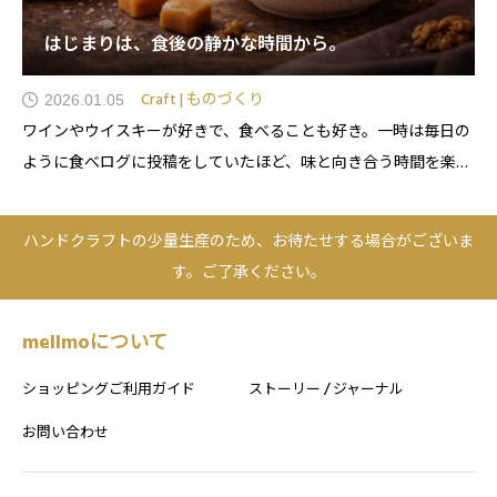
はじまりは、食後の静かな時間から。
Craft | ものづくり
2026.01.05
ワインやウイスキーが好きで、食べることも好き。一時は毎日の
ように食べログに投稿をしていたほど、味と向き合う時間を楽し
んできました。年齢とともに気づいた「余韻の大切さ」年齢を重
ねるにつれて、食事そのものとともに、食後の時間がどれほど大
ハンドクラフトの少量生産のため、お待たせする場合がございま
切かを実感するようになります。一人で静かに過ごす夜
す。ご了承ください。
mellmoについて
ショッピングご利用ガイド
ストーリー / ジャーナル
お問い合わせ