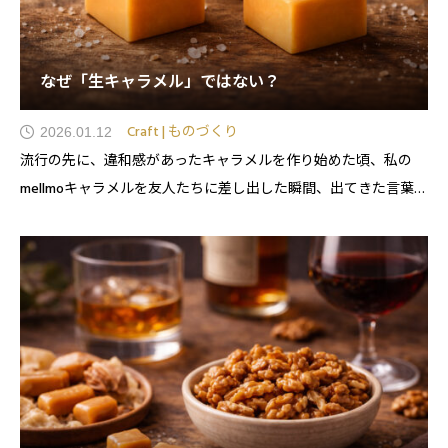
なぜ「生キャラメル」ではない？
Craft | ものづくり
2026.01.12
流行の先に、違和感があったキャラメルを作り始めた頃、私の
mellmoキャラメルを友人たちに差し出した瞬間、出てきた言葉は
「これ、生キャラメル？」の一言でした。一時は一世風靡しまし
たものね。。。とろける食感。濃厚な甘さ。たしかに美味しい。
けれど、自分が求めていたものとは、少し