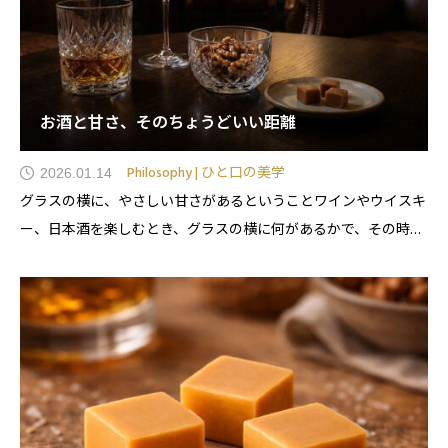
お酒と甘さ、そのちょうどいい距離
Philosophy | ひと口の美学
2026.01.14
グラスの横に、やさしい甘さがあるということワインやウイスキ
ー、日本酒を楽しむとき、グラスの横に何があるかで、その時間
の質は大きく変わります。塩気のあるもの。香ばしいもの。そし
て、ときどき、ほんの少しの甘さ。mellmoのお菓子は、「飲み終
えたあと」のため